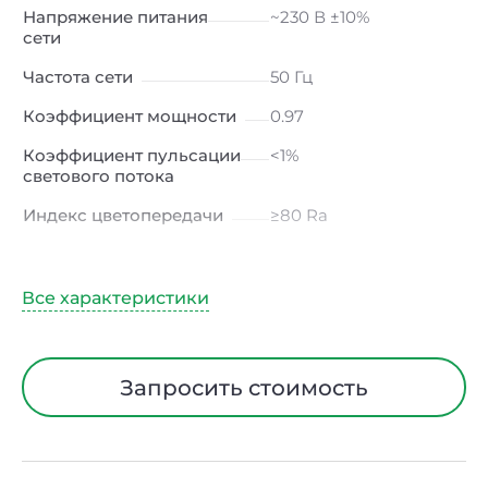
Напряжение питания
~230 В ±10%
сети
Частота сети
50 Гц
Коэффициент мощности
0.97
Коэффициент пульсации
<1%
светового потока
Индекс цветопередачи
≥80 Ra
Тип кривой силы света
К
(концентрированная)
/ Г (глубокая)
Климатическое
УХЛ4
исполнение
Запросить стоимость
Диапазон рабочих
от +5 до +40 ℃
температур
Тип рассеивателя
Прозрачный