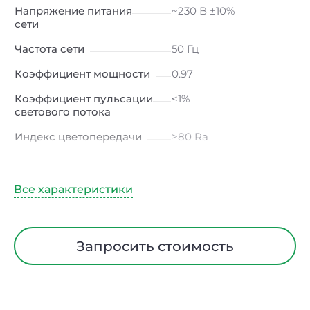
Напряжение питания
~230 В ±10%
сети
Частота сети
50 Гц
Коэффициент мощности
0.97
Коэффициент пульсации
<1%
светового потока
Индекс цветопередачи
≥80 Ra
Тип кривой силы света
К
(концентрированная)
/ Г (глубокая)
Климатическое
УХЛ4
исполнение
Запросить стоимость
Диапазон рабочих
от +5 до +40 ℃
температур
Тип рассеивателя
Прозрачный