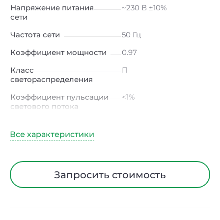
Напряжение питания
~230 В ±10%
сети
Частота сети
50 Гц
Коэффициент мощности
0.97
Класс
П
светораспределения
Коэффициент пульсации
<1%
светового потока
Индекс цветопередачи
≥80 Ra
Тип кривой силы света
К
(концентрированная)
/ Г (глубокая)
Запросить стоимость
Угол рассеивания
15° / 23° / 30° / 45° / 60°
Климатическое
УХЛ4
исполнение