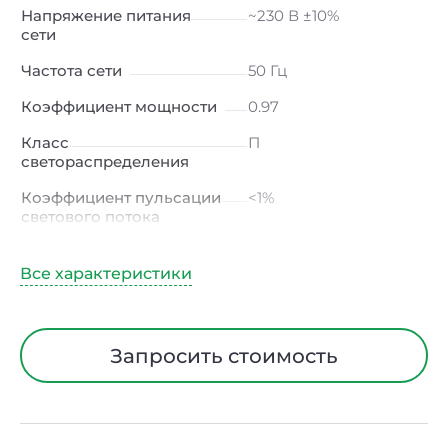
Напряжение питания
~230 В ±10%
сети
Частота сети
50 Гц
Коэффициент мощности
0.97
Класс
П
светораспределения
Коэффициент пульсации
<1%
светового потока
Индекс цветопередачи
≥80 Ra
Тип кривой силы света
К
(концентрированная)
/ Г (глубокая)
Запросить стоимость
Угол рассеивания
15° / 23° / 30° / 45° / 60°
Климатическое
УХЛ4
исполнение