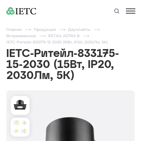
Главная
Продукция
Даунлайты
Встраиваемые
RETAIL ASTRA B
IETC-Ритейл-833175-15-2030 (15Вт, IP20, 2030Лм, 5К)
IETC-Ритейл-833175-
15-2030 (15Вт, IP20,
2030Лм, 5К)