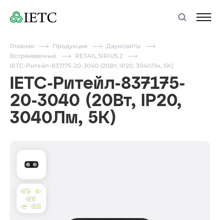
Главная
Продукция
Даунлайты
Встраиваемые
RETAIL SIRIUS 2
IETC-Ритейл-837175-20-3040 (20Вт, IP20, 3040Лм, 5К)
IETC-Ритейл-837175-
20-3040 (20Вт, IP20,
3040Лм, 5К)