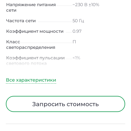
Напряжение питания
~230 В ±10%
сети
Частота сети
50 Гц
Коэффициент мощности
0.97
Класс
П
светораспределения
Коэффициент пульсации
<1%
светового потока
Индекс цветопередачи
≥80 Ra
Тип кривой силы света
К
(концентрированная)
/ Г (глубокая)
Запросить стоимость
Угол рассеивания
15° / 23° / 30° / 45° / 60°
Климатическое
УХЛ4
исполнение