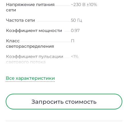
Напряжение питания
~230 В ±10%
сети
Частота сети
50 Гц
Коэффициент мощности
0.97
Класс
П
светораспределения
Коэффициент пульсации
<1%
светового потока
Индекс цветопередачи
≥80 Ra
Тип кривой силы света
К
(концентрированная)
/ Г (глубокая)
Запросить стоимость
Угол рассеивания
15° / 23° / 30° / 45° / 60°
Климатическое
УХЛ4
исполнение