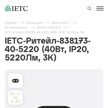
Главная
Продукция
Даунлайты
Встраиваемые
RETAIL SIRIUS 3
IETC-Ритейл-838173-40-5220 (40Вт, IP20, 5220Лм, 3К)
IETC-Ритейл-838173-
40-5220 (40Вт, IP20,
5220Лм, 3К)