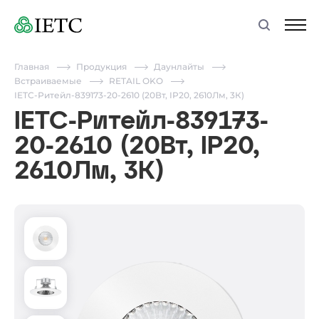
Главная
Продукция
Даунлайты
Встраиваемые
RETAIL OKO
IETC-Ритейл-839173-20-2610 (20Вт, IP20, 2610Лм, 3К)
IETC-Ритейл-839173-
20-2610 (20Вт, IP20,
2610Лм, 3К)