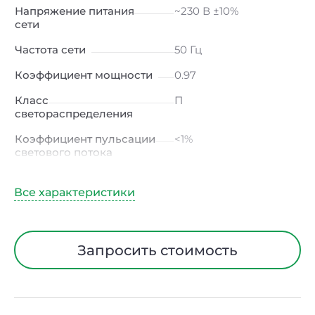
Напряжение питания
~230 В ±10%
сети
Частота сети
50 Гц
Коэффициент мощности
0.97
Класс
П
светораспределения
Коэффициент пульсации
<1%
светового потока
Индекс цветопередачи
≥80 Ra
Тип кривой силы света
К
(концентрированная)
/ Г (глубокая)
Запросить стоимость
Угол рассеивания
15° / 23° / 30° / 45° / 60°
Климатическое
УХЛ4
исполнение