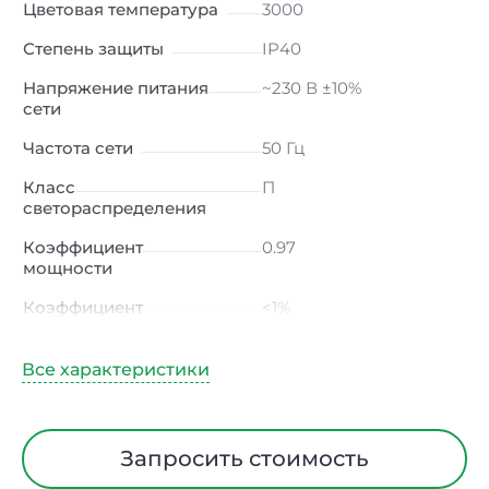
Цветовая температура
3000
Степень защиты
IP40
Напряжение питания
~230 В ±10%
сети
Частота сети
50 Гц
Класс
П
светораспределения
Коэффициент
0.97
мощности
Коэффициент
<1%
пульсации светового
потока
Индекс цветопередачи
90 Ra
Тип кривой силы света
Д (косинусная)
Запросить стоимость
Угол рассеивания
120ᵒ