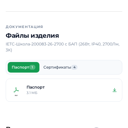
Климатическое
УХЛ4
исполнение
Тип рассеивателя
Опал
ДОКУМЕНТАЦИЯ
Материал корпуса
Сталь
Файлы изделия
Блок аварийного
Да
IETC-Школа-200083-26-2700 с БАП (26Вт, IP40, 2700Лм,
питания
3К)
Время работы в
2 ч.
аварийном режиме
Паспорт
Сертификаты
1
4
Способ монтажа
Накладной /
Подвесной /
Встраиваемый
Паспорт
Длина
3.1 МБ
595 мм
Ширина
595 мм
Высота / Глубина
40 мм
Масса
2,6 кг