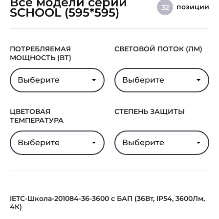
Все модели серии
позиции
32
SCHOOL (595*595)
В реестре
Нет
Минпромторга
Гарантия
5 лет
ПОТРЕБЛЯЕМАЯ
СВЕТОВОЙ ПОТОК (ЛМ)
МОЩНОСТЬ (ВТ)
Выберите
Выберите
ЦВЕТОВАЯ
СТЕПЕНЬ ЗАЩИТЫ
ТЕМПЕРАТУРА
Выберите
Выберите
IETC-Школа-201084-36-3600 с БАП (36Вт, IP54, 3600Лм,
4К)