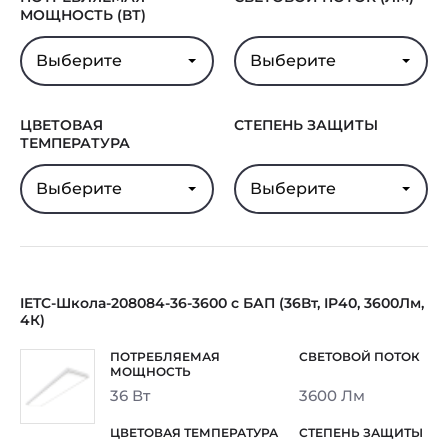
Масса
2,9 кг
МОЩНОСТЬ (ВТ)
В реестре
Нет
Выберите
Выберите
Минпромторга
Гарантия
5 лет
ЦВЕТОВАЯ
СТЕПЕНЬ ЗАЩИТЫ
ТЕМПЕРАТУРА
Выберите
Выберите
IETC-Школа-208084-36-3600 с БАП (36Вт, IP40, 3600Лм,
4К)
36 Вт
3600 Лм