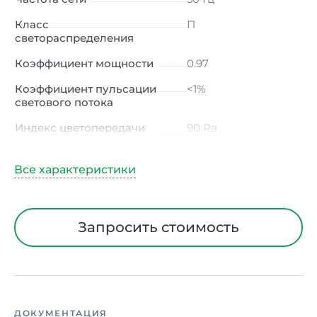
Класс
П
светораспределения
Коэффициент мощности
0.97
Коэффициент пульсации
<1%
светового потока
Индекс цветопередачи
90 Ra
Тип кривой силы света
Д (косинусная)
Угол рассеивания
120ᵒ
Климатическое
УХЛ2
исполнение
Запросить стоимость
Тип рассеивателя
Опал с
равномерной
засветкой
Материал корпуса
ABS-пластик
ДОКУМЕНТАЦИЯ