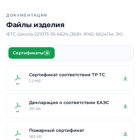
Материал корпуса
Сталь
Время работы в
-
ДОКУМЕНТАЦИЯ
аварийном режиме
Файлы изделия
Способ монтажа
Накладной /
IETC-Школа-221073-36-6624 (36Вт, IP40, 6624Лм, 3К)
Подвесной /
Встраиваемый
Сертификаты
Длина
4
588 мм
Ширина
588 мм
Сертификат соответствия ТР ТС
Высота / Глубина
40 мм
1.2 МБ
Гарантия
5 лет
Декларация о соответствии ЕАЭС
351 КБ
Пожарный сертификат
363 КБ