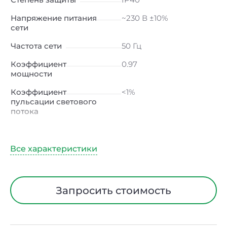
Напряжение питания
~230 В ±10%
сети
Частота сети
50 Гц
Коэффициент
0.97
мощности
Коэффициент
<1%
пульсации светового
потока
Индекс цветопередачи
90 Ra
Тип кривой силы света
Д (косинусная)
Угол рассеивания
120ᵒ
Климатическое
УХЛ4
Запросить стоимость
исполнение
Тип рассеивателя
Опал