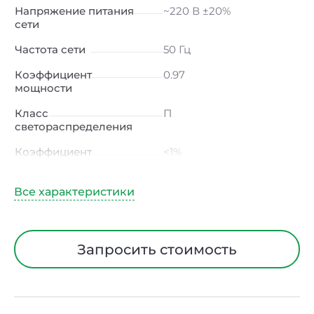
Напряжение питания
~220 В ±20%
сети
Частота сети
50 Гц
Коэффициент
0.97
мощности
Класс
П
светораспределения
Коэффициент
<1%
пульсации светового
потока
Индекс
≥80 Ra
цветопередачи
Тип кривой силы света
Ш (широкая)
Запросить стоимость
Угол рассеивания
135°х55°
Климатическое
УХЛ1
исполнение