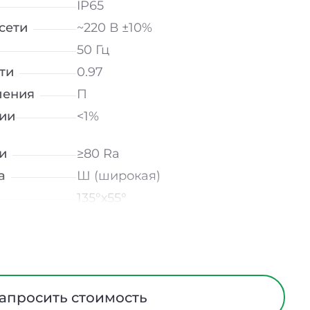
IP65
сети
~220 В ±10%
50 Гц
ти
0.97
ления
П
ии
<1%
и
≥80 Ra
а
Ш (широкая)
135°х55°
лнение
УХЛ1
мператур
от -40 до +50 ℃
Линза
I
апросить стоимость