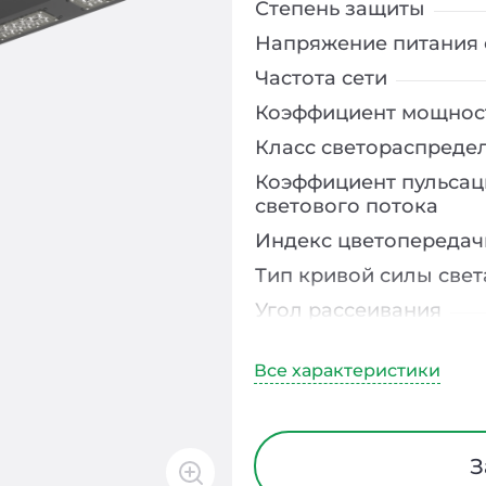
Степень защиты
Напряжение питания 
Частота сети
Коэффициент мощнос
Класс светораспреде
Коэффициент пульсац
светового потока
Индекс цветопередач
Тип кривой силы свет
Угол рассеивания
Климатическое испо
Диапазон рабочих те
Тип рассеивателя
Класс защиты от
З
электрического тока