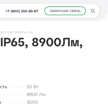
ОБРАТНАЯ СВЯЗЬ
+7 (800) 550-86-87
0Вт, IP65, 8900Лм, 3К)
 IP65, 8900Лм,
сть
50 Вт
8900 Лм
а
3000