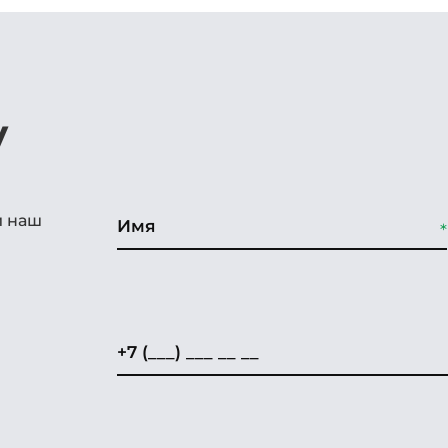
у
и наш