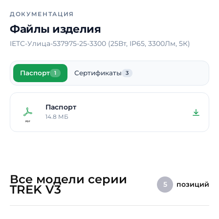
Длина
200 мм
ДОКУМЕНТАЦИЯ
Файлы изделия
Ширина
100 мм
IETC-Улица-537975-25-3300 (25Вт, IP65, 3300Лм, 5К)
Срок службы
10 лет
Гарантия
5 лет
Паспорт
Сертификаты
1
3
Примечание
Высота опор – по
индивидуальному
заказу
Паспорт
14.8 МБ
Все модели серии
позиций
5
TREK V3