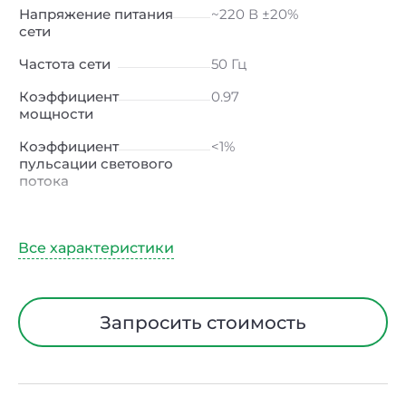
Напряжение питания
~220 В ±20%
сети
Частота сети
50 Гц
Коэффициент
0.97
мощности
Коэффициент
<1%
пульсации светового
потока
Индекс
≥80 Ra
цветопередачи
Климатическое
УХЛ1
исполнение
Диапазон рабочих
от -40 до +40 ℃
Запросить стоимость
температур
Тип рассеивателя
Линза
Материал корпуса
Сталь