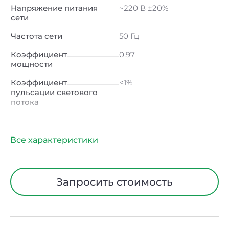
Напряжение питания
~220 В ±20%
сети
Частота сети
50 Гц
Коэффициент
0.97
мощности
Коэффициент
<1%
пульсации светового
потока
Индекс
≥80 Ra
цветопередачи
Климатическое
УХЛ1
исполнение
Диапазон рабочих
от -40 до +40 ℃
Запросить стоимость
температур
Тип рассеивателя
Линза
Материал корпуса
Сталь