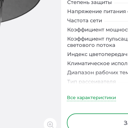
Степень защиты
Напряжение питания 
Частота сети
Коэффициент мощнос
Коэффициент пульсац
светового потока
Индекс цветопередач
Климатическое испо
Диапазон рабочих те
Тип рассеивателя
Материал корпуса
Длина
Ширина
Высота
З
Срок службы