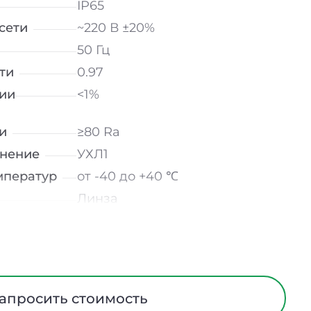
IP65
сети
~220 В ±20%
50 Гц
ти
0.97
ии
<1%
и
≥80 Ra
лнение
УХЛ1
мператур
от -40 до +40 ℃
Линза
Сталь
370 мм
600 мм
370 мм
апросить стоимость
10 лет