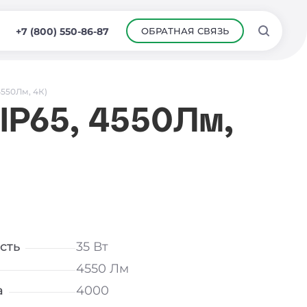
ОБРАТНАЯ СВЯЗЬ
+7 (800) 550-86-87
4550Лм, 4К)
 IP65, 4550Лм,
сть
35 Вт
4550 Лм
а
4000