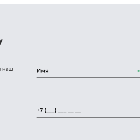
у
и наш