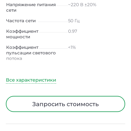
Напряжение питания
~220 В ±20%
сети
Частота сети
50 Гц
Коэффициент
0.97
мощности
Коэффициент
<1%
пульсации светового
потока
Индекс
≥80 Ra
цветопередачи
Климатическое
УХЛ1
исполнение
Диапазон рабочих
от -40 до +40 ℃
Запросить стоимость
температур
Тип рассеивателя
Линза
Материал корпуса
Сталь