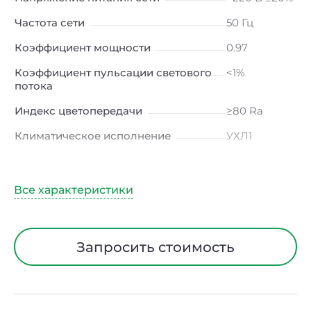
Частота сети
50 Гц
Коэффициент мощности
0.97
Коэффициент пульсации светового
<1%
потока
Индекс цветопередачи
≥80 Ra
Климатическое исполнение
УХЛ1
Диапазон рабочих температур
от -40 до
+40 ℃
Тип рассеивателя
Линза
Класс защиты от электрического
I
тока
Запросить стоимость
Материал корпуса
Сталь
Длина
350 мм