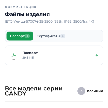
Страна производства
Россия
ДОКУМЕНТАЦИЯ
Срок службы
10 лет
Файлы изделия
IETC-Улица-570074-35-3500 (35Вт, IP65, 3500Лм, 4К)
Гарантия
5 лет
Паспорт
Сертификаты
1
3
Паспорт
29.5 МБ
Все модели серии
позиции
3
CANDY