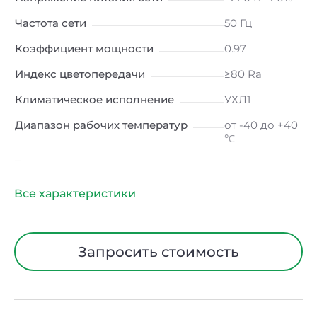
Частота сети
50 Гц
Коэффициент мощности
0.97
Индекс цветопередачи
≥80 Ra
Климатическое исполнение
УХЛ1
Диапазон рабочих температур
от -40 до +40
℃
Тип рассеивателя
Матовый
Класс защиты от электрического
I
тока
Материал корпуса
Сталь
Запросить стоимость
Длина
175 мм
Ширина
175 мм
Высота
1550 мм