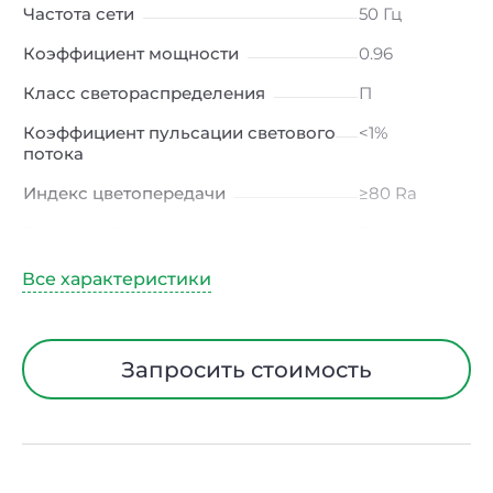
Частота сети
50 Гц
Коэффициент мощности
0.96
Класс светораспределения
П
Коэффициент пульсации светового
<1%
потока
Индекс цветопередачи
≥80 Ra
Тип кривой силы света
Д
(косинусная)
Угол рассеивания
120ᵒ
Климатическое исполнение
УХЛ2
Запросить стоимость
Диапазон рабочих температур
от -10 до +30
℃
Тип рассеивателя
Матовый
Класс защиты от электрического
II