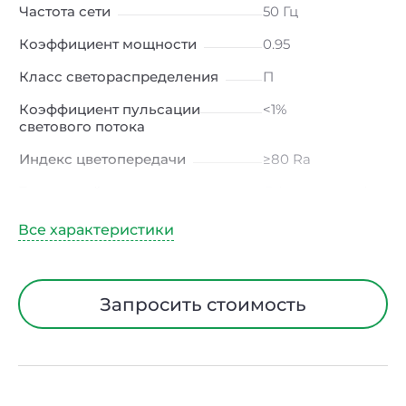
Частота сети
50 Гц
Коэффициент мощности
0.95
Класс светораспределения
П
Коэффициент пульсации
<1%
светового потока
Индекс цветопередачи
≥80 Ra
Тип кривой силы света
Д (косинусная)
Угол рассеивания
120ᵒ
Климатическое исполнение
УХЛ4
Диапазон рабочих
от 0 до +40 ℃
Запросить стоимость
температур
Тип рассеивателя
Матовый
Класс защиты от
I
электрического тока