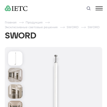
Главная
Продукция
Эксклюзивные световые решения
SWORD
SWORD
SWORD