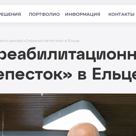
РЕШЕНИЯ
ПОРТФОЛИО
ИНФОРМАЦИЯ
КОНТАКТЫ
го центра «Седьмой лепесток» в Ельце
реабилитационн
песток» в Ельц