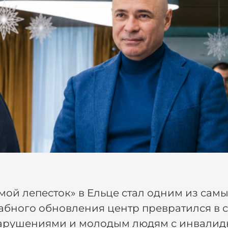
ой лепесток» в Ельце стал одним из сам
абного обновления центр превратился в 
арушениями и молодым людям с инвалид