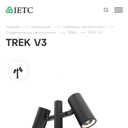
Главная
Продукция
Парковые светильники
Современные светильники
TREK
TREK V3
TREK V3