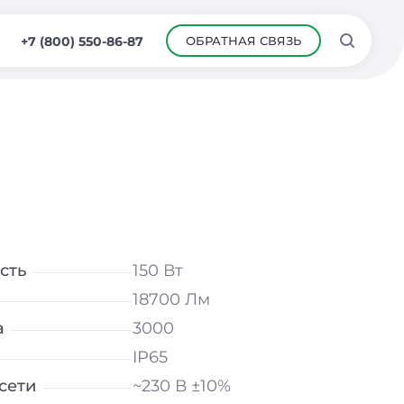
ОБРАТНАЯ СВЯЗЬ
+7 (800) 550-86-87
сть
150 Вт
18700 Лм
а
3000
IP65
сети
~230 В ±10%