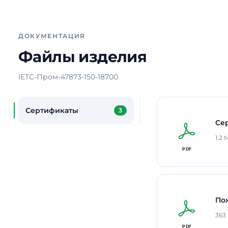
ДОКУМЕНТАЦИЯ
Файлы изделия
IETC-Пром-47873-150-18700
Сертификаты
3
Се
1.2
По
363