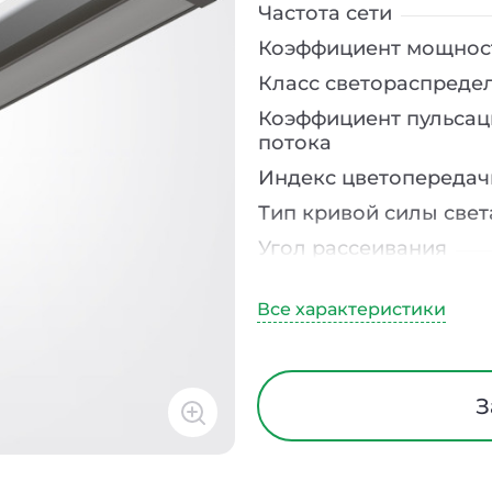
Частота сети
Коэффициент мощнос
Класс светораспреде
Коэффициент пульсац
потока
Индекс цветопередач
Тип кривой силы свет
Угол рассеивания
Климатическое испо
Диапазон рабочих те
Тип рассеивателя
Класс защиты от элек
З
тока
Материал корпуса
Блок аварийного пит