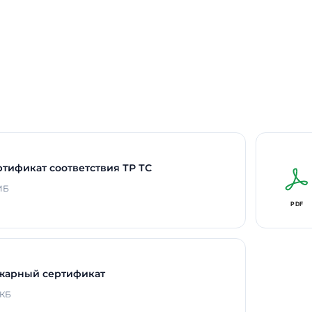
Время работы в авар
режиме
Способ монтажа
Длина
Ширина
Высота / Глубина
Масса
ртификат соответствия ТР ТС
Срок службы светоди
 МБ
В реестре Минпромто
Гарантия
жарный сертификат
 КБ