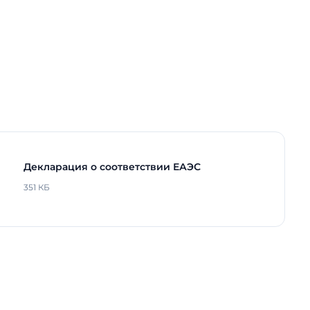
ийном
-
На скобе / На тросах /
Консольное
1500 мм
91 мм
94 мм
4,5 кг
Декларация о соответствии ЕАЭС
одов
100000 ч.
351 КБ
рга
Нет
5 лет