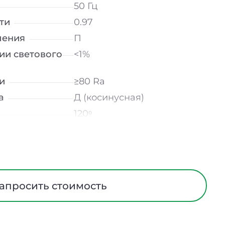
50 Гц
ти
0.97
ления
П
ии светового
<1%
и
≥80 Ra
а
Д (косинусная)
120ᵒ
лнение
УХЛ2
мператур
от -40 до +50 ℃
Матовый
трического
I
апросить стоимость
Алюминий
ания
Нет