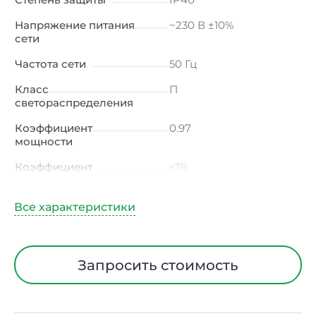
Напряжение питания
~230 В ±10%
сети
Частота сети
50 Гц
Класс
П
светораспределения
Коэффициент
0.97
мощности
Коэффициент
<1%
пульсации светового
потока
Индекс цветопередачи
90 Ra
Тип кривой силы света
Д (косинусная)
Запросить стоимость
Угол рассеивания
120ᵒ
Климатическое
УХЛ4
исполнение