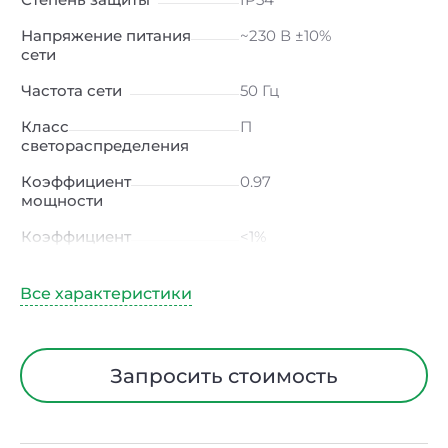
Напряжение питания
~230 В ±10%
сети
Частота сети
50 Гц
Класс
П
светораспределения
Коэффициент
0.97
мощности
Коэффициент
<1%
пульсации светового
потока
Индекс цветопередачи
90 Ra
Тип кривой силы света
Д (косинусная)
Запросить стоимость
Угол рассеивания
120ᵒ
Климатическое
УХЛ4
исполнение