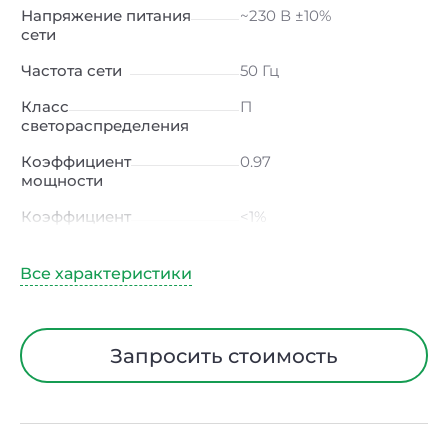
Напряжение питания
~230 В ±10%
сети
Частота сети
50 Гц
Класс
П
светораспределения
Коэффициент
0.97
мощности
Коэффициент
<1%
пульсации светового
потока
Индекс цветопередачи
≥80 Ra
Тип кривой силы света
Д (косинусная)
Запросить стоимость
Угол рассеивания
120ᵒ
Климатическое
УХЛ4
исполнение