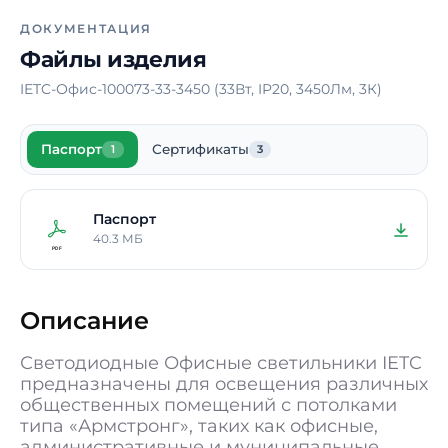
Тип рассеивателя
Опал
ДОКУМЕНТАЦИЯ
Материал корпуса
Сталь
Файлы изделия
Блок аварийного
Нет
IETC-Офис-100073-33-3450 (33Вт, IP20, 3450Лм, 3К)
питания
Время работы в
-
Паспорт
Сертификаты
аварийном режиме
1
3
Способ монтажа
Накладной /
Подвесной /
Паспорт
Встраиваемый
40.3 МБ
Длина
595 мм
Ширина
595 мм
Описание
Высота / Глубина
40 мм
Светодиодные Офисные светильники IETC
Масса
2,5 кг
предназначены для освещения различных
общественных помещений с потолками
В реестре
Да
типа «Армстронг», таких как офисные,
Минпромторга
административные и муниципальные