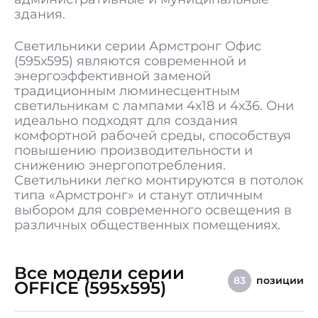
Гарантия
5 лет
здания.
Светильники серии Армстронг Офис
(595х595) являются современной и
энергоэффективной заменой
традиционным люминесцентным
светильникам с лампами 4х18 и 4х36. Они
идеально подходят для создания
комфортной рабочей среды, способствуя
повышению производительности и
снижению энергопотребления.
Светильники легко монтируются в потолок
типа «Армстронг» и станут отличным
выбором для современного освещения в
различных общественных помещениях.
Все модели серии
позиции
83
OFFICE (595x595)