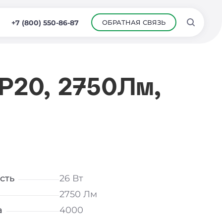
ОБРАТНАЯ СВЯЗЬ
+7 (800) 550-86-87
IP20, 2750Лм,
сть
26 Вт
2750 Лм
а
4000