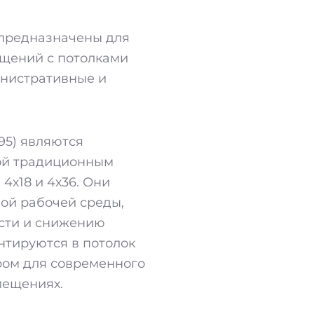
 предназначены для
щений с потолками
инистративные и
95) являются
ой традиционным
х18 и 4х36. Они
ой рабочей среды,
сти и снижению
нтируются в потолок
ром для современного
мещениях.