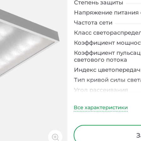
Степень защиты
Напряжение питания 
Частота сети
Класс светораспреде
Коэффициент мощнос
Коэффициент пульсац
светового потока
Индекс цветопередач
Тип кривой силы свет
Угол рассеивания
Климатическое испо
Тип рассеивателя
Материал корпуса
Блок аварийного пит
З
Время работы в авар