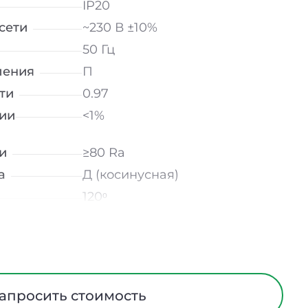
IP20
сети
~230 В ±10%
50 Гц
ления
П
ти
0.97
ии
<1%
и
≥80 Ra
а
Д (косинусная)
120ᵒ
лнение
УХЛ4
Опал
Сталь
ания
Нет
апросить стоимость
ийном
-