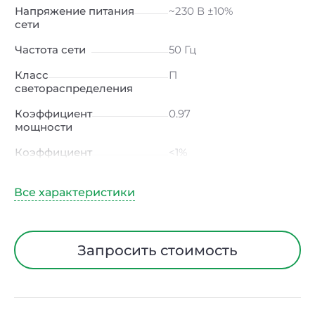
Напряжение питания
~230 В ±10%
сети
Частота сети
50 Гц
Класс
П
светораспределения
Коэффициент
0.97
мощности
Коэффициент
<1%
пульсации светового
потока
Индекс цветопередачи
≥80 Ra
Тип кривой силы света
Д (косинусная)
Запросить стоимость
Угол рассеивания
120ᵒ
Климатическое
УХЛ4
исполнение