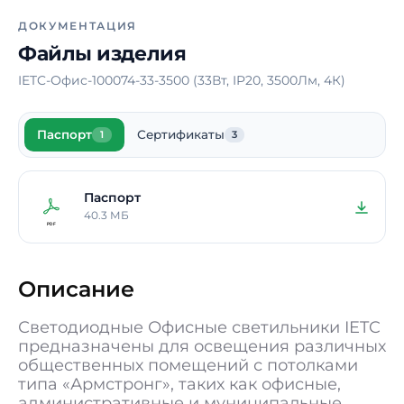
Тип рассеивателя
Опал
ДОКУМЕНТАЦИЯ
Материал корпуса
Сталь
Файлы изделия
Блок аварийного
Нет
IETC-Офис-100074-33-3500 (33Вт, IP20, 3500Лм, 4К)
питания
Время работы в
-
Паспорт
Сертификаты
аварийном режиме
1
3
Способ монтажа
Накладной /
Подвесной /
Паспорт
Встраиваемый
40.3 МБ
Длина
595 мм
Ширина
595 мм
Описание
Высота / Глубина
40 мм
Светодиодные Офисные светильники IETC
Масса
2,5 кг
предназначены для освещения различных
общественных помещений с потолками
В реестре
Да
типа «Армстронг», таких как офисные,
Минпромторга
административные и муниципальные