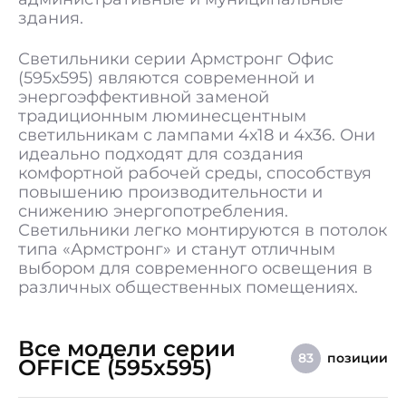
Гарантия
5 лет
здания.
Светильники серии Армстронг Офис
(595х595) являются современной и
энергоэффективной заменой
традиционным люминесцентным
светильникам с лампами 4х18 и 4х36. Они
идеально подходят для создания
комфортной рабочей среды, способствуя
повышению производительности и
снижению энергопотребления.
Светильники легко монтируются в потолок
типа «Армстронг» и станут отличным
выбором для современного освещения в
различных общественных помещениях.
Все модели серии
позиции
83
OFFICE (595x595)