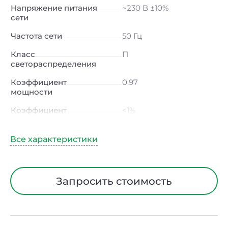
Напряжение питания
~230 В ±10%
сети
Частота сети
50 Гц
Класс
П
светораспределения
Коэффициент
0.97
мощности
Коэффициент
<1%
пульсации светового
потока
Индекс цветопередачи
≥80 Ra
Тип кривой силы света
Д (косинусная)
Запросить стоимость
Угол рассеивания
120ᵒ
Климатическое
УХЛ4
исполнение