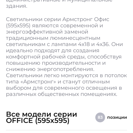
Гарантия
5 лет
здания.
Светильники серии Армстронг Офис
(595х595) являются современной и
энергоэффективной заменой
традиционным люминесцентным
светильникам с лампами 4х18 и 4х36. Они
идеально подходят для создания
комфортной рабочей среды, способствуя
повышению производительности и
снижению энергопотребления.
Светильники легко монтируются в потолок
типа «Армстронг» и станут отличным
выбором для современного освещения в
различных общественных помещениях.
Все модели серии
позиции
83
OFFICE (595x595)