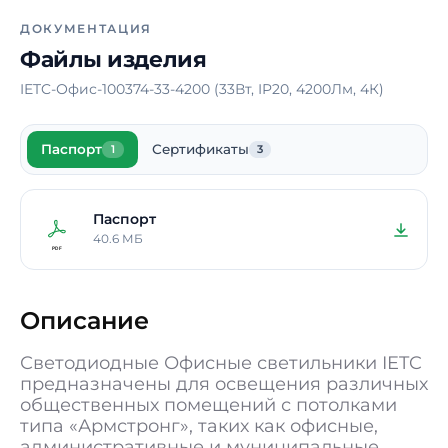
Тип рассеивателя
Микропризма
ДОКУМЕНТАЦИЯ
Материал корпуса
Сталь
Файлы изделия
Блок аварийного
Нет
IETC-Офис-100374-33-4200 (33Вт, IP20, 4200Лм, 4К)
питания
Время работы в
-
Паспорт
Сертификаты
аварийном режиме
1
3
Способ монтажа
Накладной /
Подвесной /
Паспорт
Встраиваемый
40.6 МБ
Длина
595 мм
Ширина
595 мм
Описание
Высота / Глубина
40 мм
Светодиодные Офисные светильники IETC
Масса
2,5 кг
предназначены для освещения различных
общественных помещений с потолками
В реестре
Да
типа «Армстронг», таких как офисные,
Минпромторга
административные и муниципальные