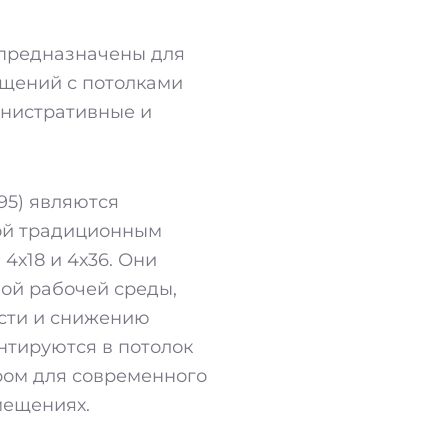
 предназначены для
щений с потолками
инистративные и
95) являются
ой традиционным
х18 и 4х36. Они
ой рабочей среды,
сти и снижению
нтируются в потолок
ром для современного
мещениях.