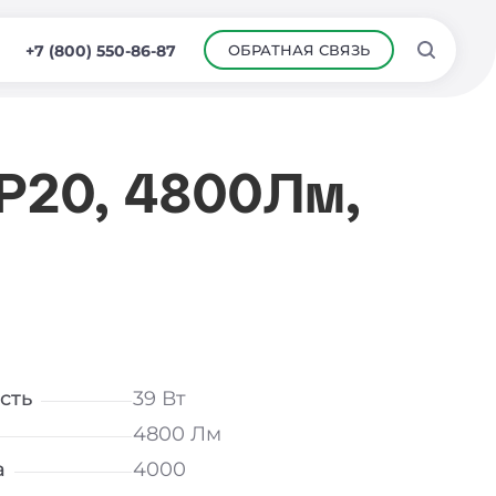
ОБРАТНАЯ СВЯЗЬ
+7 (800) 550-86-87
IP20, 4800Лм,
сть
39 Вт
4800 Лм
а
4000