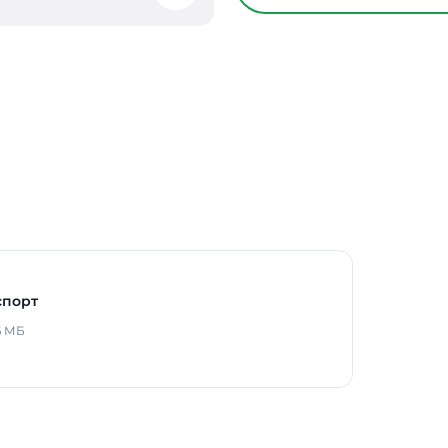
режиме
Способ монтажа
Длина
Ширина
Высота / Глубина
Масса
В реестре Минпромто
Гарантия
спорт
6 МБ