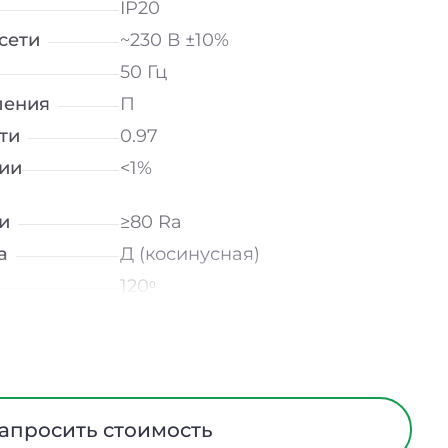
IP20
сети
~230 В ±10%
50 Гц
ления
П
ти
0.97
ии
<1%
и
≥80 Ra
а
Д (косинусная)
120ᵒ
лнение
УХЛ4
Микропризма
Сталь
ания
Нет
апросить стоимость
ийном
-