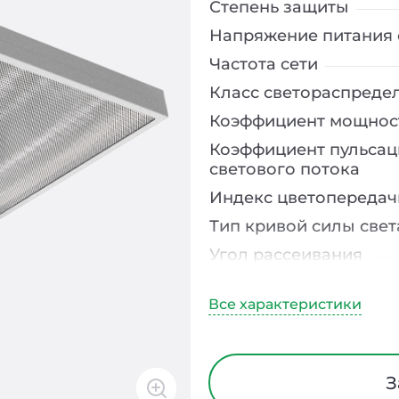
Степень защиты
Напряжение питания 
Частота сети
Класс светораспреде
Коэффициент мощнос
Коэффициент пульсац
светового потока
Индекс цветопередач
Тип кривой силы свет
Угол рассеивания
Климатическое испо
Тип рассеивателя
Материал корпуса
Блок аварийного пит
З
Время работы в авар