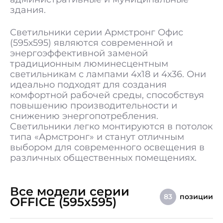
Гарантия
5 лет
здания.
Светильники серии Армстронг Офис
(595х595) являются современной и
энергоэффективной заменой
традиционным люминесцентным
светильникам с лампами 4х18 и 4х36. Они
идеально подходят для создания
комфортной рабочей среды, способствуя
повышению производительности и
снижению энергопотребления.
Светильники легко монтируются в потолок
типа «Армстронг» и станут отличным
выбором для современного освещения в
различных общественных помещениях.
Все модели серии
позиции
83
OFFICE (595x595)