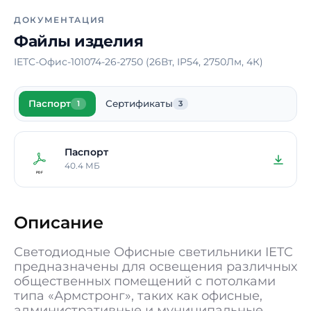
Тип рассеивателя
Опал
ДОКУМЕНТАЦИЯ
Материал корпуса
Сталь
Файлы изделия
Блок аварийного
Нет
IETC-Офис-101074-26-2750 (26Вт, IP54, 2750Лм, 4К)
питания
Время работы в
-
Паспорт
Сертификаты
аварийном режиме
1
3
Способ монтажа
Накладной /
Подвесной /
Паспорт
Встраиваемый
40.4 МБ
Длина
595 мм
Ширина
595 мм
Описание
Высота / Глубина
48 мм
Светодиодные Офисные светильники IETC
Масса
2,8 кг
предназначены для освещения различных
общественных помещений с потолками
В реестре
Да
типа «Армстронг», таких как офисные,
Минпромторга
административные и муниципальные