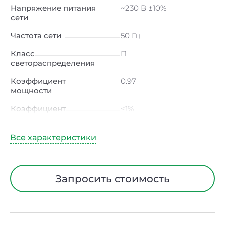
Напряжение питания
~230 В ±10%
сети
Частота сети
50 Гц
Класс
П
светораспределения
Коэффициент
0.97
мощности
Коэффициент
<1%
пульсации светового
потока
Индекс цветопередачи
≥80 Ra
Тип кривой силы света
Д (косинусная)
Запросить стоимость
Угол рассеивания
120ᵒ
Климатическое
УХЛ4
исполнение