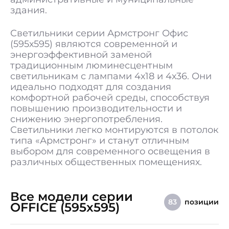
Гарантия
5 лет
здания.
Светильники серии Армстронг Офис
(595х595) являются современной и
энергоэффективной заменой
традиционным люминесцентным
светильникам с лампами 4х18 и 4х36. Они
идеально подходят для создания
комфортной рабочей среды, способствуя
повышению производительности и
снижению энергопотребления.
Светильники легко монтируются в потолок
типа «Армстронг» и станут отличным
выбором для современного освещения в
различных общественных помещениях.
Все модели серии
позиции
83
OFFICE (595x595)