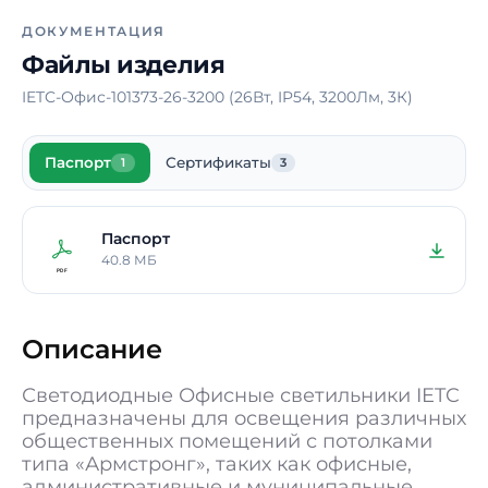
Тип рассеивателя
Микропризма
ДОКУМЕНТАЦИЯ
Материал корпуса
Сталь
Файлы изделия
Блок аварийного
Нет
IETC-Офис-101373-26-3200 (26Вт, IP54, 3200Лм, 3К)
питания
Время работы в
-
Паспорт
Сертификаты
аварийном режиме
1
3
Способ монтажа
Накладной /
Подвесной /
Паспорт
Встраиваемый
40.8 МБ
Длина
595 мм
Ширина
595 мм
Описание
Высота / Глубина
48 мм
Светодиодные Офисные светильники IETC
Масса
2,8 кг
предназначены для освещения различных
общественных помещений с потолками
В реестре
Да
типа «Армстронг», таких как офисные,
Минпромторга
административные и муниципальные