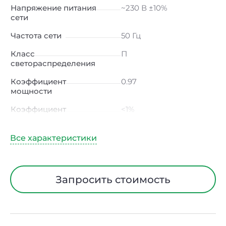
Напряжение питания
~230 В ±10%
сети
Частота сети
50 Гц
Класс
П
светораспределения
Коэффициент
0.97
мощности
Коэффициент
<1%
пульсации светового
потока
Индекс цветопередачи
≥80 Ra
Тип кривой силы света
Д (косинусная)
Запросить стоимость
Угол рассеивания
120ᵒ
Климатическое
УХЛ4
исполнение