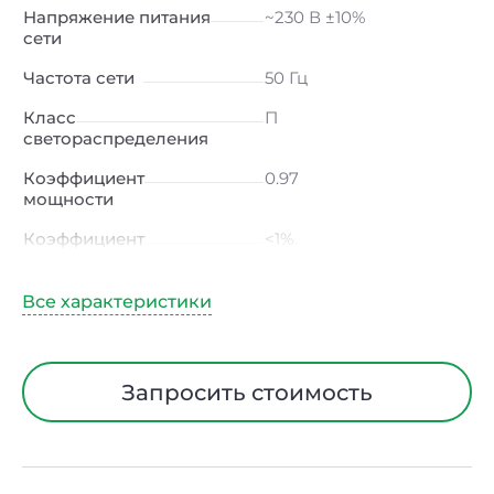
Напряжение питания
~230 В ±10%
сети
Частота сети
50 Гц
Класс
П
светораспределения
Коэффициент
0.97
мощности
Коэффициент
<1%
пульсации светового
потока
Индекс цветопередачи
≥80 Ra
Тип кривой силы света
Д (косинусная)
Запросить стоимость
Угол рассеивания
120ᵒ
Климатическое
УХЛ4
исполнение