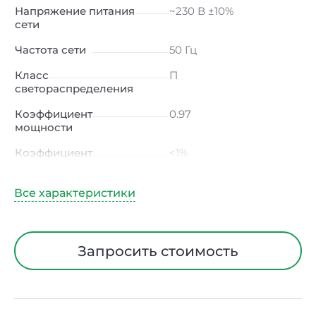
Напряжение питания
~230 В ±10%
сети
Частота сети
50 Гц
Класс
П
светораспределения
Коэффициент
0.97
мощности
Коэффициент
<1%
пульсации светового
потока
Индекс цветопередачи
≥80 Ra
Тип кривой силы света
Д (косинусная)
Запросить стоимость
Угол рассеивания
120ᵒ
Климатическое
УХЛ4
исполнение