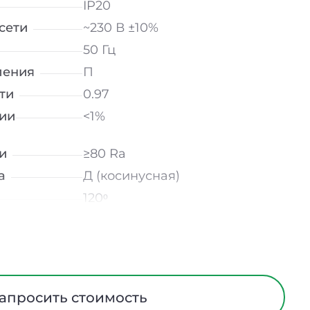
IP20
сети
~230 В ±10%
50 Гц
ления
П
ти
0.97
ии
<1%
и
≥80 Ra
а
Д (косинусная)
120ᵒ
лнение
УХЛ4
Опал
Сталь
ания
Да
апросить стоимость
ийном
1 ч.