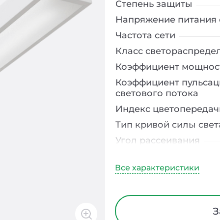
Степень защиты
Напряжение питания 
Частота сети
Класс светораспреде
Коэффициент мощнос
Коэффициент пульсац
светового потока
Индекс цветопередач
Тип кривой силы свет
Угол рассеивания
Климатическое испо
Тип рассеивателя
Материал корпуса
Блок аварийного пит
З
Время работы в авар