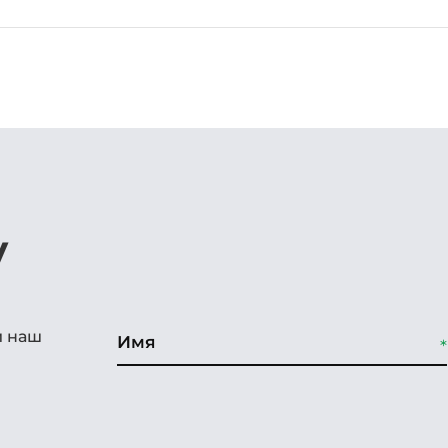
у
и наш