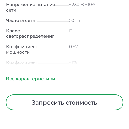
Напряжение питания
~230 В ±10%
сети
Частота сети
50 Гц
Класс
П
светораспределения
Коэффициент
0.97
мощности
Коэффициент
<1%
пульсации светового
потока
Индекс цветопередачи
≥80 Ra
Тип кривой силы света
Д (косинусная)
Запросить стоимость
Угол рассеивания
120ᵒ
Климатическое
УХЛ4
исполнение