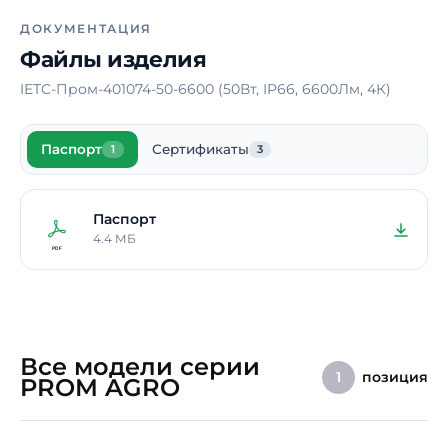
Время работы в аварийном
-
ДОКУМЕНТАЦИЯ
режиме
Файлы изделия
Способ монтажа
Накладной /
IETC-Пром-401074-50-6600 (50Вт, IP66, 6600Лм, 4К)
Подвесной
Длина
1040 мм
Паспорт
Сертификаты
1
3
Ширина
95 мм
Высота / Глубина
95 мм
Паспорт
Срок службы светодиодов
100000 ч.
4.4 МБ
В реестре Минпромторга
Нет
Гарантия
5 лет
Все модели серии
позиция
1
PROM AGRO