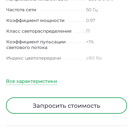
Частота сети
50 Гц
Коэффициент мощности
0.97
Класс светораспределения
П
Коэффициент пульсации
<1%
светового потока
Индекс цветопередачи
≥80 Ra
Тип кривой силы света
Д (косинусная)
Климатическое исполнение
УХЛ1
Диапазон рабочих
от -40 до +50 ℃
температур
Запросить стоимость
Тип рассеивателя
Опал
Материал корпуса
Алюминий
Блок аварийного питания
Нет