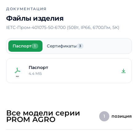
Время работы в аварийном
-
ДОКУМЕНТАЦИЯ
режиме
Файлы изделия
Способ монтажа
Накладной /
IETC-Пром-401075-50-6700 (50Вт, IP66, 6700Лм, 5К)
Подвесной
Длина
1040 мм
Паспорт
Сертификаты
1
3
Ширина
95 мм
Высота / Глубина
95 мм
Паспорт
Срок службы светодиодов
100000 ч.
4.4 МБ
В реестре Минпромторга
Нет
Гарантия
5 лет
Все модели серии
позиция
1
PROM AGRO