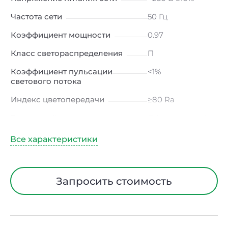
Частота сети
50 Гц
Коэффициент мощности
0.97
Класс светораспределения
П
Коэффициент пульсации
<1%
светового потока
Индекс цветопередачи
≥80 Ra
Тип кривой силы света
Д (косинусная)
Климатическое исполнение
УХЛ1
Диапазон рабочих
от -40 до +50 ℃
температур
Запросить стоимость
Тип рассеивателя
Опал
Материал корпуса
Алюминий
Блок аварийного питания
Да