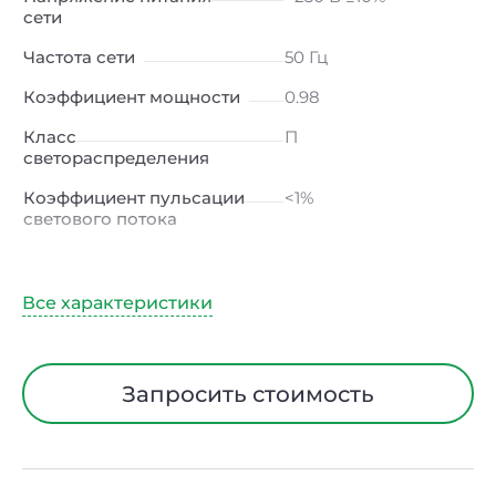
сети
Частота сети
50 Гц
Коэффициент мощности
0.98
Класс
П
светораспределения
Коэффициент пульсации
<1%
светового потока
Индекс цветопередачи
≥80 Ra
Тип кривой силы света
Г (глубокая)
Угол рассеивания
60ᵒ
Климатическое
УХЛ2
Запросить стоимость
исполнение
Диапазон рабочих
от -40 до +50 ℃
температур