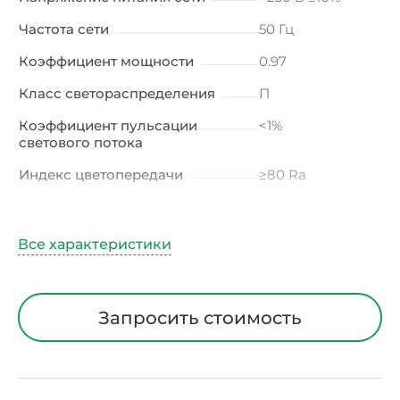
Частота сети
50 Гц
Коэффициент мощности
0.97
Класс светораспределения
П
Коэффициент пульсации
<1%
светового потока
Индекс цветопередачи
≥80 Ra
Тип кривой силы света
Д (косинусная)
Угол рассеивания
140*110
Климатическое исполнение
УХЛ2
Диапазон рабочих
от -20 до +45 ℃
Запросить стоимость
температур
Тип рассеивателя
Матовый
Материал корпуса
Поликарбонат