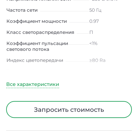
Частота сети
50 Гц
Коэффициент мощности
0.97
Класс светораспределения
П
Коэффициент пульсации
<1%
светового потока
Индекс цветопередачи
≥80 Ra
Тип кривой силы света
Д (косинусная)
Угол рассеивания
140*110
Климатическое исполнение
УХЛ2
Диапазон рабочих
от -20 до +45 ℃
Запросить стоимость
температур
Тип рассеивателя
Матовый
Материал корпуса
Поликарбонат