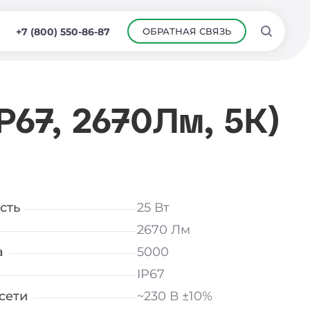
ОБРАТНАЯ СВЯЗЬ
+7 (800) 550-86-87
P67, 2670Лм, 5К)
сть
25 Вт
2670 Лм
а
5000
IP67
сети
~230 В ±10%