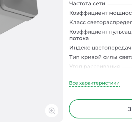
Частота сети
Коэффициент мощнос
Класс светораспреде
Коэффициент пульсац
потока
Индекс цветопередач
Тип кривой силы свет
Угол рассеивания
Климатическое испо
Диапазон рабочих те
Тип рассеивателя
Материал корпуса
З
Блок аварийного пит
Время работы в авар