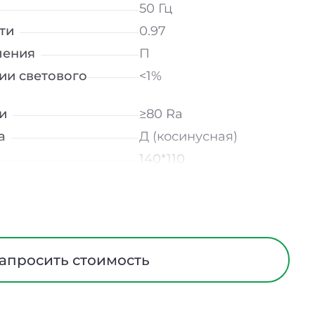
50 Гц
ти
0.97
ления
П
ии светового
<1%
и
≥80 Ra
а
Д (косинусная)
140*110
лнение
УХЛ2
мператур
от -20 до +45 ℃
Матовый
Поликарбонат
апросить стоимость
ания
Нет
ийном режиме
-