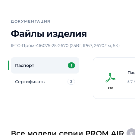
ДОКУМЕНТАЦИЯ
Файлы изделия
IETC-Пром-416075-25-2670 (25Вт, IP67, 2670Лм, 5К)
Паспорт
1
Па
Сертификаты
3
5.7
Все модели серии PROM AIR
51