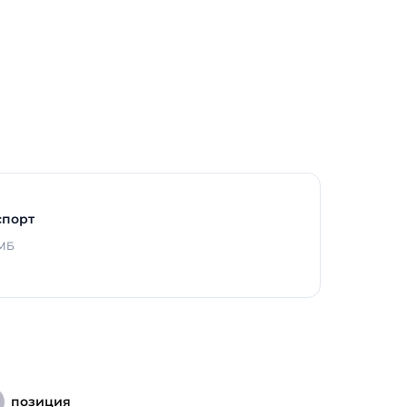
Способ монтажа
Длина
Ширина
Высота / Глубина
Срок службы светоди
Гарантия
спорт
 МБ
позиция