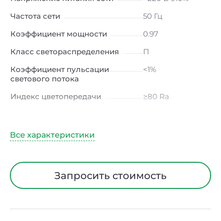
Частота сети
50 Гц
Коэффициент мощности
0.97
Класс светораспределения
П
Коэффициент пульсации
<1%
светового потока
Индекс цветопередачи
≥80 Ra
Тип кривой силы света
Д (косинусная)
Угол рассеивания
120ᵒ
Климатическое исполнение
УХЛ4
Диапазон рабочих
от -10 до +40 ℃
Запросить стоимость
температур
Тип рассеивателя
Опал
Класс защиты от
I