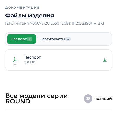
электрического тока
ДОКУМЕНТАЦИЯ
Материал корпуса
ПВХ, алюминий
Файлы изделия
Блок аварийного питания
Нет
IETC-Ритейл-700073-20-2350 (20Вт, IP20, 2350Лм, 3К)
Способ монтажа
Накладной /
Подвесной
Паспорт
Сертификаты
1
3
Длина
400 мм
Ширина
400 мм
Паспорт
Высота / Глубина
100 мм
11.8 МБ
Срок службы светодиодов
100000 ч.
Гарантия
5 лет
Все модели серии
позиций
38
ROUND