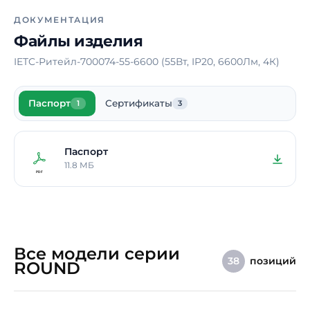
электрического тока
ДОКУМЕНТАЦИЯ
Материал корпуса
ПВХ, алюминий
Файлы изделия
Блок аварийного питания
Нет
IETC-Ритейл-700074-55-6600 (55Вт, IP20, 6600Лм, 4К)
Способ монтажа
Накладной /
Подвесной
Паспорт
Сертификаты
1
3
Длина
700 мм
Ширина
700 мм
Паспорт
Высота / Глубина
100 мм
11.8 МБ
Срок службы светодиодов
100000 ч.
Гарантия
5 лет
Все модели серии
позиций
38
ROUND