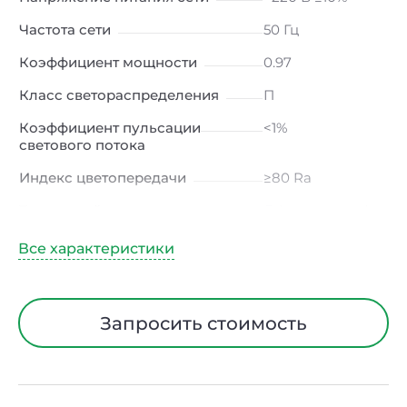
Частота сети
50 Гц
Коэффициент мощности
0.97
Класс светораспределения
П
Коэффициент пульсации
<1%
светового потока
Индекс цветопередачи
≥80 Ra
Тип кривой силы света
Д (косинусная)
Угол рассеивания
120ᵒ
Климатическое исполнение
УХЛ4
Диапазон рабочих
от -10 до +40 ℃
Запросить стоимость
температур
Тип рассеивателя
Опал
Класс защиты от
I