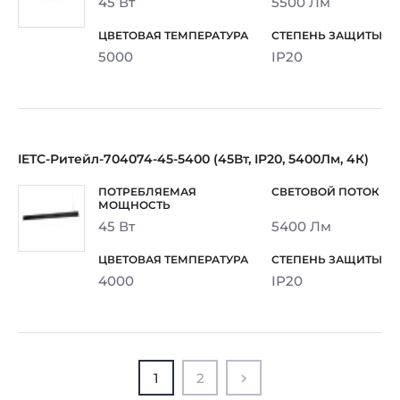
45 Вт
5500 Лм
5000
IP20
IETC-Ритейл-704074-45-5400 (45Вт, IP20, 5400Лм, 4К)
45 Вт
5400 Лм
4000
IP20
1
2