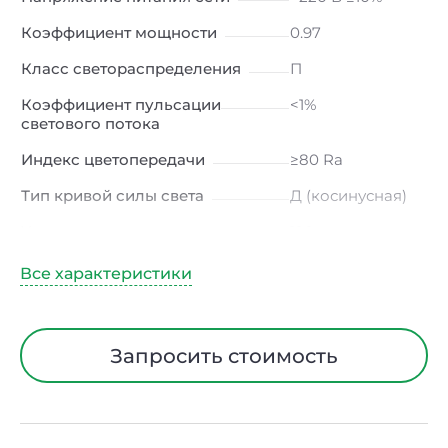
Коэффициент мощности
0.97
Класс светораспределения
П
Коэффициент пульсации
<1%
светового потока
Индекс цветопередачи
≥80 Ra
Тип кривой силы света
Д (косинусная)
Угол рассеивания
120ᵒ
Климатическое исполнение
УХЛ4
Диапазон рабочих
от -10 до +50 ℃
температур
Запросить стоимость
Класс защиты от
I
электрического тока
Материал корпуса
Европейский
ПВХ