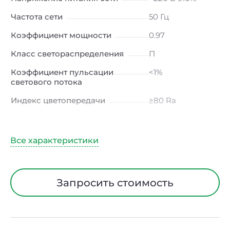
Частота сети
50 Гц
Коэффициент мощности
0.97
Класс светораспределения
П
Коэффициент пульсации
<1%
светового потока
Индекс цветопередачи
≥80 Ra
Тип кривой силы света
Д (косинусная)
Угол рассеивания
120ᵒ
Климатическое исполнение
УХЛ4
Диапазон рабочих
от -10 до +50 ℃
Запросить стоимость
температур
Класс защиты от
I
электрического тока