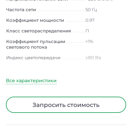
Частота сети
50 Гц
Коэффициент мощности
0.97
Класс светораспределения
П
Коэффициент пульсации
<1%
светового потока
Индекс цветопередачи
≥80 Ra
Тип кривой силы света
Д (косинусная)
Угол рассеивания
120ᵒ
Климатическое исполнение
УХЛ4
Диапазон рабочих
от -10 до +50 ℃
Запросить стоимость
температур
Класс защиты от
I
электрического тока