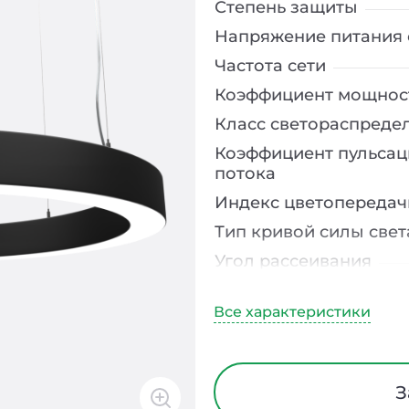
Степень защиты
Напряжение питания 
Частота сети
Коэффициент мощнос
Класс светораспреде
Коэффициент пульсац
потока
Индекс цветопередач
Тип кривой силы свет
Угол рассеивания
Климатическое испо
Диапазон рабочих те
Тип рассеивателя
Класс защиты от элек
З
Материал корпуса