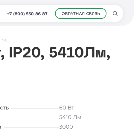
ОБРАТНАЯ СВЯЗЬ
+7 (800) 550-86-87
 3К)
, IP20, 5410Лм,
сть
60 Вт
5410 Лм
а
3000