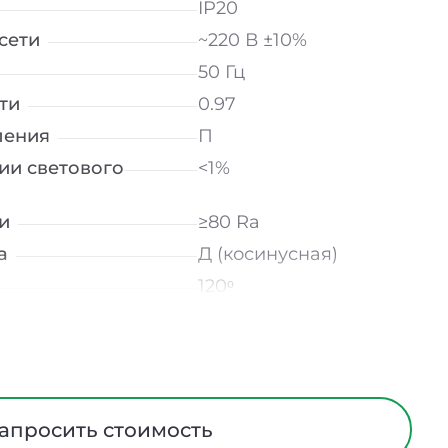
IP20
сети
~220 В ±10%
50 Гц
ти
0.97
ления
П
ии светового
<1%
и
≥80 Ra
а
Д (косинусная)
120ᵒ
лнение
УХЛ4
мператур
от -10 до +50 ℃
Опал
трического тока
I
апросить стоимость
ПВХ, алюминий